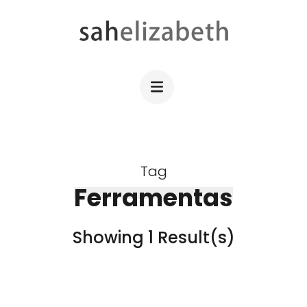
Skip
to
content
SAHELIZABETH
WordPress Web Design
(Press
Enter)
Tag
Ferramentas
Showing 1 Result(s)