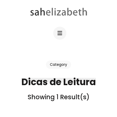
Skip
to
content
SAHELIZABETH
WordPress Web Design
(Press
Enter)
Category
Dicas de Leitura
Showing 1 Result(s)